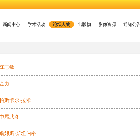
新闻中心
学术活动
论坛人物
出版物
影像资源
通知公
陈志敏
金力
帕斯卡尔·拉米
中尾武彦
詹姆斯·斯坦伯格