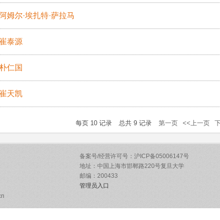
阿姆尔·埃扎特·萨拉马
崔泰源
朴仁国
崔天凯
每页
10
记录
总共
9
记录
第一页
<<上一页
下
备案号/经营许可号：沪ICP备05006147号
地址：中国上海市邯郸路220号复旦大学
邮编：200433
管理员入口
cn